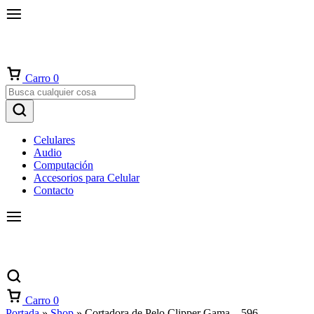
Carro
0
Celulares
Audio
Computación
Accesorios para Celular
Contacto
Carro
0
Portada
»
Shop
»
Cortadora de Pelo Clipper Gama – 596