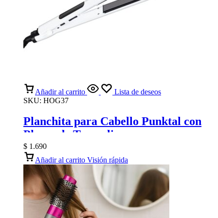
Añadir al carrito
Lista de deseos
SKU:
HOG37
Planchita para Cabello Punktal con
Placas de Turmalina
$
1.690
Añadir al carrito
Visión rápida