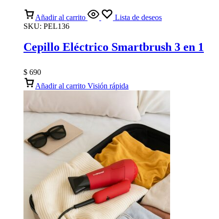
Añadir al carrito
Lista de deseos
SKU:
PEL136
Cepillo Eléctrico Smartbrush 3 en 1
$
690
Añadir al carrito
Visión rápida