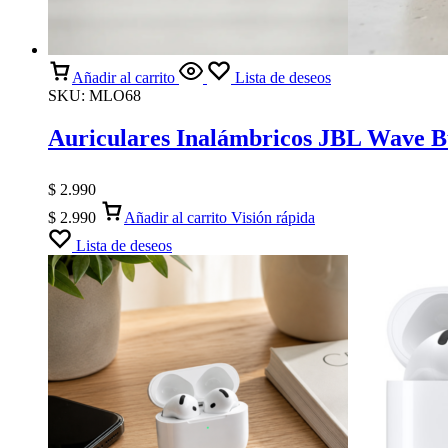
Añadir al carrito
Lista de deseos
SKU:
MLO68
Auriculares Inalámbricos JBL Wave B
$
2.990
$
2.990
Añadir al carrito
Visión rápida
Lista de deseos