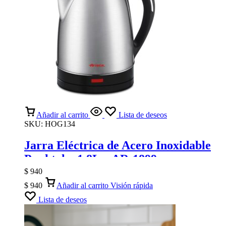
Añadir al carrito
Lista de deseos
SKU:
HOG134
Jarra Eléctrica de Acero Inoxidable
Punktal – 1.8L – AR-1899
$
940
$
940
Añadir al carrito
Visión rápida
Lista de deseos