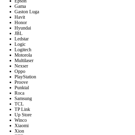
Epson
Gama
Gaston Luga
Havit
Honor
Hyundai
JBL
Ledstar
Logic
Logitech
Motorola
Multilaser
Nexser
Oppo
PlayStation
Proove
Punktal
Roca
Samsung
TCL
TP Link
Up Store
Winco
Xiaomi
Xion